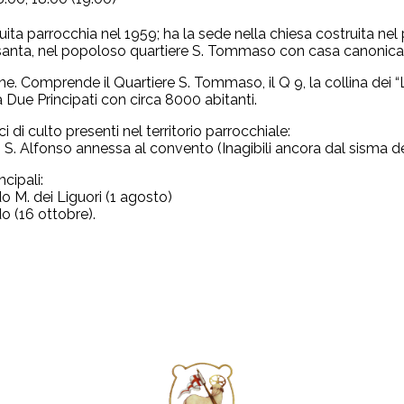
uita parrocchia nel 1959; ha la sede nella chiesa costruita ne
santa, nel popoloso quartiere S. Tommaso con casa canonica e 
e. Comprende il Quartiere S. Tommaso, il Q 9, la collina dei “Li
 Due Principati con circa 8000 abitanti.
ici di culto presenti nel territorio parrocchiale:
i S. Alfonso annessa al convento (Inagibili ancora dal sisma d
ncipali:
o M. dei Liguori (1 agosto)
o (16 ottobre).