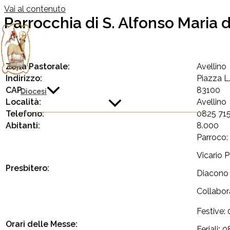
Vai al contenuto
Parrocchia di S. Alfonso Maria d
Zona Pastorale:
Avellino
Indirizzo:
Piazza L.
CAP:
83100
Diocesi
Località:
Avellino
Telefono:
0825 71
Abitanti:
8.000
Parroco:
Vicario 
Presbitero:
Diacono
Collabor
Festive: 
Orari delle Messe:
Feriali
:
08