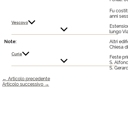
Fu costit
anni ses
Vescovo
Estension
lungo Via
Note:
Altri edif
Chiesa d
Curia
Feste pri
S. Alfond
S. Gerard
←
Articolo precedente
Articolo successivo
→