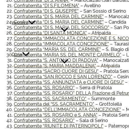
Confraternita “DI S. ANNA”
– Manocalzati (San Barbato
Confraternita “DI S.FILOMENA”
– Avellino
Confraternita “DI S. GIUSEPPE”
– San Sossio di Serino
Confraternita “DI S. MARIA DEL CARMINE”
– Manocalz
Confraternita “DI S. MARIA DEL CARMINE”
– Candida
Vescovo
Confraternita “DI S. MARIA DEL SOCCORSO”
– San Pot
Confraternita “DI SANTA MONICA”
– Atripalda
Confraternita “IMMACOLATA CONCEZIONE E S. NICO
Confraternita “IMMACOLATA CONCEZIONE”
– Taurasi
Confraternita “MARIA SS. DEL CARMINE”
– S. Biagio di
Confraternita “MARIA SS. DEL MONTE CARMELO”
– 
Curia
Confraternita “S. ANTONIO DI PADOVA”
– Manocalzat
Confraternita “S. MARIA MADDALENA”
– Atripalda
Confraternita “SACRO CUORE DI GESÙ”
– Pratola Serr
Confraternita “SAN ROCCO E SAN LORENZO”
– Cesin
Confraternita “SS. ANNUNZIATA e CUORE DI GESÙ”
– 
Confraternita “SS. ROSARIO”
– Serra di Pratola
Confraternita “SS. ROSARIO” DELLA Frazione di Petr
Confraternita “SS. SACRAMENTO”
– Summonte
Confraternita del “SS. SACRAMENTO”
– Grottolella
Confraternita “DELL’IMMACOLATA CONCEZIONE”
– M
Confraternita “SS. ROSARIO e S. ANNA”
– Pratola Serr
Confraternita “SS. ROSARIO”
– Sala di Serino
Confraternite “RIUNITE DI PATERNOPOLI”
– Paternopo