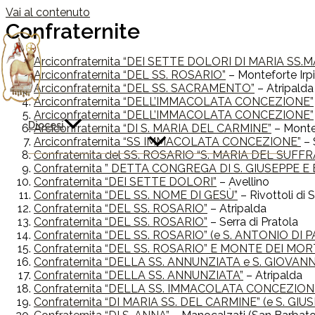
Vai al contenuto
Confraternite
Arciconfraternita “DEI SETTE DOLORI DI MARIA SS.M
Arciconfraternita “DEL SS. ROSARIO”
– Monteforte Irp
Arciconfraternita “DEL SS. SACRAMENTO”
– Atripalda
Arciconfraternita “DELL’IMMACOLATA CONCEZIONE”
Arciconfraternita “DELL’IMMACOLATA CONCEZIONE”
Diocesi
Arciconfraternita “DI S. MARIA DEL CARMINE”
– Montef
Arciconfraternita “SS IMMACOLATA CONCEZIONE”
– 
Confraternita del SS. ROSARIO “S. MARIA DEL SUF
Confraternita ” DETTA CONGREGA DI S. GIUSEPPE
Confraternita “DEI SETTE DOLORI”
– Avellino
Confraternita “DEL SS. NOME DI GESÙ”
– Rivottoli di 
Confraternita “DEL SS. ROSARIO”
– Atripalda
Confraternita “DEL SS. ROSARIO”
– Serra di Pratola
Confraternita “DEL SS. ROSARIO” (e S. ANTONIO DI 
Confraternita “DEL SS. ROSARIO” E MONTE DEI MOR
Confraternita “DELLA SS. ANNUNZIATA e S. GIOVAN
Confraternita “DELLA SS. ANNUNZIATA”
– Atripalda
Confraternita “DELLA SS. IMMACOLATA CONCEZIO
Confraternita “DI MARIA SS. DEL CARMINE” (e S. GIU