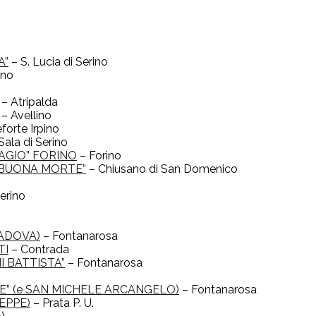
A”
– S. Lucia di Serino
ino
– Atripalda
– Avellino
orte Irpino
Sala di Serino
FRAGIO” FORINO
– Forino
 E BUONA MORTE”
– Chiusano di San Domenico
Serino
PADOVA)
– Fontanarosa
TI
– Contrada
NI BATTISTA”
– Fontanarosa
NE” (e SAN MICHELE ARCANGELO)
– Fontanarosa
SEPPE)
– Prata P. U.