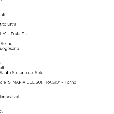
)
ati
ito Ultra
LA”
– Prata P. U.
 Serino
Luogosano
i
a
ali
Santo Stefano del Sole
uro e “S. MARIA DEL SUFFRAGIO”
– Forino
anocalzati
a
li