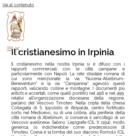
Vai al contenuto
Il cristianesimo in Irpinia
Il cristianesimo nella nostra Irpinia si è difuso con i
rapporti commerciali con le città campane e
particolarmente con Napoli. La rete stradale romana di
cui sono menzionate la via “Nuceria-Abellinum-
Beneventum” e la via “Campanina”, agevolò questi
rapporti, valicando colline e montagne. I documenti più
antichi e accertati, come quelli pontifici nel 496 e nel 499,
relativi all’organizzazione diocesana della regione,
parlano del Vescovo Timoteo. Nella cripta della chiesa
Collegiata di S. Ippolisto di Atripalda, centro fortificato
sorto nel Medioevo, su di una collina, alla periferia della
città romana di Abellinum, si conserva il sarcofago di un
Vescovo avellinese, Sabino. L’epigrafe (CIL X 1194), molto
generica, lo indicherebbe come predecessore di
Timoteo. Coeva è la tomba del suo diacono Romolo (CIL