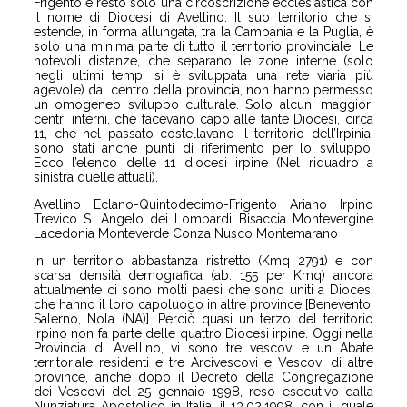
Frigento e restò solo una circoscrizione ecclesiastica con
il nome di Diocesi di Avellino. Il suo territorio che si
estende, in forma allungata, tra la Campania e la Puglia, è
solo una minima parte di tutto il territorio provinciale. Le
notevoli distanze, che separano le zone interne (solo
negli ultimi tempi si è sviluppata una rete viaria più
agevole) dal centro della provincia, non hanno permesso
un omogeneo sviluppo culturale. Solo alcuni maggiori
centri interni, che facevano capo alle tante Diocesi, circa
11, che nel passato costellavano il territorio dell’Irpinia,
sono stati anche punti di riferimento per lo sviluppo.
Ecco l’elenco delle 11 diocesi irpine (Nel riquadro a
sinistra quelle attuali).
Avellino Eclano-Quintodecimo-Frigento Ariano Irpino
Trevico S. Angelo dei Lombardi Bisaccia Montevergine
Lacedonia Monteverde Conza Nusco Montemarano
In un territorio abbastanza ristretto (Kmq 2791) e con
scarsa densità demografica (ab. 155 per Kmq) ancora
attualmente ci sono molti paesi che sono uniti a Diocesi
che hanno il loro capoluogo in altre province [Benevento,
Salerno, Nola (NA)]. Perciò quasi un terzo del territorio
irpino non fa parte delle quattro Diocesi irpine. Oggi nella
Provincia di Avellino, vi sono tre vescovi e un Abate
territoriale residenti e tre Arcivescovi e Vescovi di altre
province, anche dopo il Decreto della Congregazione
dei Vescovi del 25 gennaio 1998, reso esecutivo dalla
Nunziatura Apostolico in Italia, il 13.02.1998, con il quale