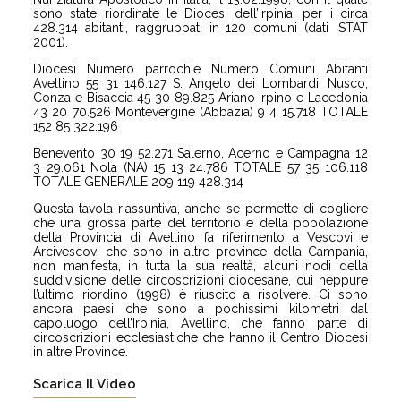
sono state riordinate le Diocesi dell’Irpinia, per i circa
428.314 abitanti, raggruppati in 120 comuni (dati ISTAT
2001).
Diocesi Numero parrochie Numero Comuni Abitanti
Avellino 55 31 146.127 S. Angelo dei Lombardi, Nusco,
Conza e Bisaccia 45 30 89.825 Ariano Irpino e Lacedonia
43 20 70.526 Montevergine (Abbazia) 9 4 15.718 TOTALE
152 85 322.196
Benevento 30 19 52.271 Salerno, Acerno e Campagna 12
3 29.061 Nola (NA) 15 13 24.786 TOTALE 57 35 106.118
TOTALE GENERALE 209 119 428.314
Questa tavola riassuntiva, anche se permette di cogliere
che una grossa parte del territorio e della popolazione
della Provincia di Avellino fa riferimento a Vescovi e
Arcivescovi che sono in altre province della Campania,
non manifesta, in tutta la sua realtà, alcuni nodi della
suddivisione delle circoscrizioni diocesane, cui neppure
l’ultimo riordino (1998) è riuscito a risolvere. Ci sono
ancora paesi che sono a pochissimi kilometri dal
capoluogo dell’Irpinia, Avellino, che fanno parte di
circoscrizioni ecclesiastiche che hanno il Centro Diocesi
in altre Province.
Scarica Il Video