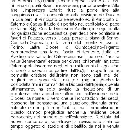
l’autonomia. I Salernitani fecero ricorso all’aiuto di alleati
“innaturali”, quali Bizantini e Saraceni, pur di prevalere. Alla
fine, l’imperatore Lotario riuscì a porre fine alla
sanguinosa rivalità, consentendo alla divisione del Ducato
in due parti, il Principato di Benevento ed il Principato di
Salerno e Capua. Il tutto è riportato nel capitolato di pace
dell’anno 849. Cosi la Diocesi di Avellino, in seguito alla
riorganizzazione ecclesiastica, per decisione pontificia e
favori di Palazzo, verso il 1225 perse la piana di Senno,
Contrada-Ospedale e la zona del monte Falieso di
Forino. L’altra Diocesi, di Quintodecimo-Frigento
comprendeva una larga fascia di territorio, tolta ad
Avellino e la valle del Calore assunse il nome di “nostra
Valle Beneventana” estesa per diversi chilometri, fin sotto
Paternopoli. Insomma negli oltre mille anni di storia che
si sono succeduti, a partire dall’849, i rapporti tra le
comunità cristiane dell’Irpinia non sono stati mai dei
migliori non sono stati mai dei migliori. Anche la
cosiddetta “mini riforma” delle Diocesi dell’Irpinia, operata
ultimamente, ha solo avviato la risoluzione di un
problema che andrebbe affrontato nell’insieme delle
Diocesi campane. E’ vero che le incrostazioni dei secoli
possono far pensare ad una situazione divenuta ormai
naturale e non più modificabile, ma l’immobilismo in
questo campo pregiudica anche la revisione delle
parrocchie, nel numero e nell’estensione. Facilitata dal
nuovo concordato, se altrove la revisione è stata da
tempo oggetto di studio e di dibattito, da noi è venuta