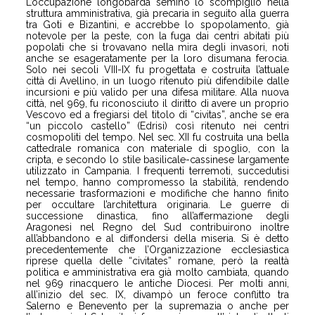
L’occupazione longobarda seminò lo scompiglio nella
struttura amministrativa, già precaria in seguito alla guerra
tra Goti e Bizantini, e accrebbe lo spopolamento, già
notevole per la peste, con la fuga dai centri abitati più
popolati che si trovavano nella mira degli invasori, noti
anche se esageratamente per la loro disumana ferocia.
Solo nei secoli VIII-IX fu progettata e costruita l’attuale
città di Avellino, in un luogo ritenuto più difendibile dalle
incursioni e più valido per una difesa militare. Alla nuova
città, nel 969, fu riconosciuto il diritto di avere un proprio
Vescovo ed a fregiarsi del titolo di “civitas”, anche se era
“un piccolo castello” (Edrisi) così ritenuto nei centri
cosmopoliti del tempo. Nel sec. XII fu costruita una bella
cattedrale romanica con materiale di spoglio, con la
cripta, e secondo lo stile basilicale-cassinese largamente
utilizzato in Campania. I frequenti terremoti, succedutisi
nel tempo, hanno compromesso la stabilità, rendendo
necessarie trasformazioni e modifiche che hanno finito
per occultare l’architettura originaria. Le guerre di
successione dinastica, fino all’affermazione degli
Aragonesi nel Regno del Sud contribuirono inoltre
all’abbandono e al diffondersi della miseria. Si è detto
precedentemente che l’Organizzazione ecclesiastica
riprese quella delle “civitates” romane, però la realtà
politica e amministrativa era già molto cambiata, quando
nel 969 rinacquero le antiche Diocesi. Per molti anni,
all’inizio del sec. IX, divampò un feroce conflitto tra
Salerno e Benevento per la supremazia o anche per