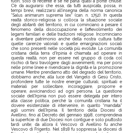
fuori, solo di recente e se ne parla quasi a porte chiuse.
C’è da augurarsi che essa, da tutti auspicata, possa, in
tempi brevi, realizzarsi all’insegna della norma canonica
“Salus animarum suprema lex” (can. n. 1752). In questa
realtà storico-religiosa si colloca la situazione sociale
degli abitanti del territorio, in cui cominciano a pesare il
fenomeno della disoccupazione e l’affievolimento dei
legami familiari e delle tradizioni religiose. Incominciano
a diventare patrimonio anche della nostra cultura tutte
quelle carenze valoriali e quelle emarginazioni sociali
che sono presenti nelle società più evolute. La comunità
cristiana della terra d’Irpinia è chiamata ad operare in
questa realtà, non per essere nel gruppo di coda col
rischio di farsi travolgere dagli avvenimenti, ma per porsi
nelle prime linee e rivendicare la dignità e la promozione
umane. Mentre prendiamo atto del degrado del territorio,
dobbiamo anche, alla luce del Vangelo di Gesù Cristo,
profondere tutte le nostre energie culturali, spirituali e
materiali per sollecitare, incoraggiare, proporre e
operare, avvicinandoci ad ogni persona. La questione
sociale dell’Irpinia non può essere delegata per intero
alla classe politica, perché la comunità cristiana ha il
dovere esistenziale di intervenire, in quanto “mandata”
agli uomini dell’Irpinia. Il territorio della Diocesi di
Avellino, fino al Decreto del gennaio 1998, comprendeva
la superficie di due Diocesi non contigue e solo piuttosto
tardi unite; da allora il Vescovo di Avellino fu anche
Vescovo di Frigento. Nel 1818 fu soppressa la diocesi di