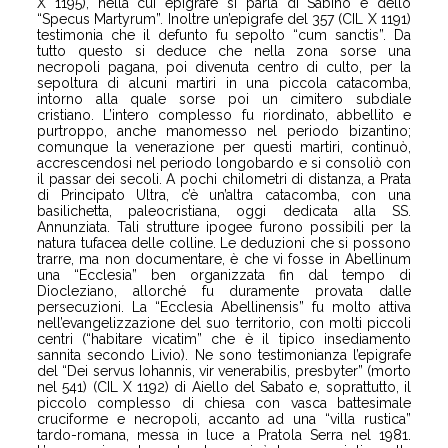
X 1195), nella cui epigrafe si parla di Sabino e dello
“Specus Martyrum”. Inoltre un’epigrafe del 357 (CIL X 1191)
testimonia che il defunto fu sepolto “cum sanctis”. Da
tutto questo si deduce che nella zona sorse una
necropoli pagana, poi divenuta centro di culto, per la
sepoltura di alcuni martiri in una piccola catacomba,
intorno alla quale sorse poi un cimitero subdiale
cristiano. L’intero complesso fu riordinato, abbellito e
purtroppo, anche manomesso nel periodo bizantino;
comunque la venerazione per questi martiri, continuò,
accrescendosi nel periodo longobardo e si consoliò con
il passar dei secoli. A pochi chilometri di distanza, a Prata
di Principato Ultra, c’è un’altra catacomba, con una
basilichetta, paleocristiana, oggi dedicata alla SS.
Annunziata. Tali strutture ipogee furono possibili per la
natura tufacea delle colline. Le deduzioni che si possono
trarre, ma non documentare, è che vi fosse in Abellinum
una “Ecclesia” ben organizzata fin dal tempo di
Diocleziano, allorché fu duramente provata dalle
persecuzioni. La “Ecclesia Abellinensis” fu molto attiva
nell’evangelizzazione del suo territorio, con molti piccoli
centri (“habitare vicatim” che è il tipico insediamento
sannita secondo Livio). Ne sono testimonianza l’epigrafe
del “Dei servus Iohannis, vir venerabilis, presbyter” (morto
nel 541) (CIL X 1192) di Aiello del Sabato e, soprattutto, il
piccolo complesso di chiesa con vasca battesimale
cruciforme e necropoli, accanto ad una “villa rustica”
tardo-romana, messa in luce a Pratola Serra nel 1981.