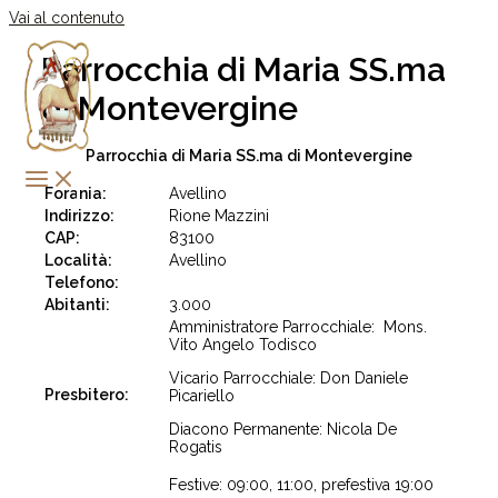
Vai al contenuto
Parrocchia di Maria SS.ma
di Montevergine
Parrocchia di Maria SS.ma di Montevergine
Forania:
Avellino
Indirizzo:
Rione Mazzini
CAP:
83100
Località:
Avellino
Telefono:
Abitanti:
3.000
Amministratore Parrocchiale: Mons.
Vito Angelo Todisco
Vicario Parrocchiale: Don Daniele
Presbitero:
Picariello
Diacono Permanente: Nicola De
Rogatis
Festive: 09:00, 11:00, prefestiva 19:00