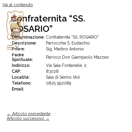
Vai al contenuto
Confraternita “SS.
ROSARIO”
Denominazione:
Confraternita “SS. ROSARIO”
Descrizione:
Parrocchia S. Eustachio
Priore:
Sig. Martino Antonio
Padre
Parroco Don Giampaolo Mazzeo
Spirituale:
Indirizzo:
Via Sala Fontanelle, 2
CAP:
83028
Località:
Sala di Serino (Av)
Telefono:
0825 592089
Email:
←
Articolo precedente
Articolo successivo
→