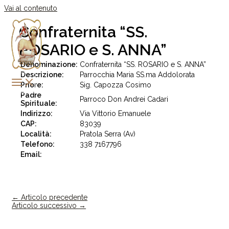
Vai al contenuto
Confraternita “SS.
ROSARIO e S. ANNA”
Denominazione:
Confraternita “SS. ROSARIO e S. ANNA”
Descrizione:
Parrocchia Maria SS.ma Addolorata
Priore:
Sig. Capozza Cosimo
Padre
Parroco Don Andrei Cadari
Spirituale:
Indirizzo:
Via Vittorio Emanuele
CAP:
83039
Località:
Pratola Serra (Av)
Telefono:
338 7167796
Email:
←
Articolo precedente
Articolo successivo
→