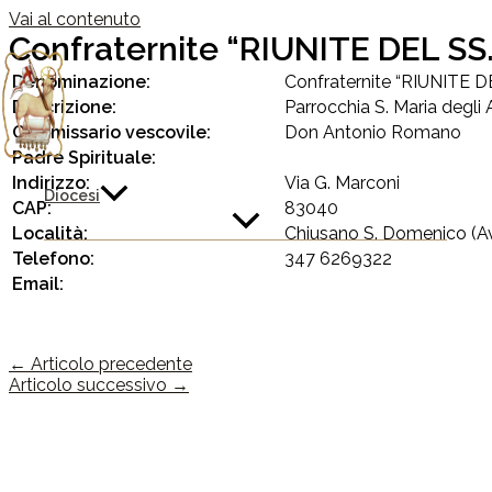
Vai al contenuto
Confraternite “RIUNITE DEL 
Denominazione:
Confraternite “RIUNITE
Descrizione:
Parrocchia S. Maria degli 
Commissario vescovile:
Don Antonio Romano
Padre Spirituale:
Indirizzo:
Via G. Marconi
Diocesi
CAP:
83040
Località:
Chiusano S. Domenico (A
Telefono:
347 6269322
Email:
←
Articolo precedente
Articolo successivo
→