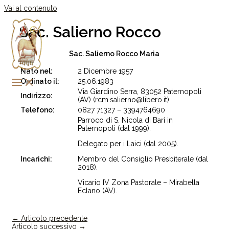
Vai al contenuto
Sac. Salierno Rocco
Sac. Salierno Rocco Maria
Nato nel:
2 Dicembre 1957
Ordinato il:
25.06.1983
Via Giardino Serra, 83052 Paternopoli
Indirizzo:
(AV) (rcm.salierno@libero.it)
Telefono:
0827 71327 – 3394764690
Parroco di S. Nicola di Bari in
Paternopoli (dal 1999).
Delegato per i Laici (dal 2005).
Incarichi:
Membro del Consiglio Presbiterale (dal
2018).
Vicario IV Zona Pastorale – Mirabella
Eclano (AV).
←
Articolo precedente
Articolo successivo
→