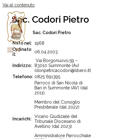
Vai al contenuto
Sac. Codori Pietro
Sac. Codori Pietro
Nato nel:
1968
Ordinato
06.04.2003
il:
Via Borgonuovo,59 –
Indirizzo:
83010 Summonte (Av)
(donpetricacodori@libero.it)
Telefono:
0825 691395
Parroco di San Nicola di
Bari in Summonte (AV) (dal
2011).
Membro del Consiglio
Presbiterale (dal 2022)
Vicario Giudiziale del
Incarichi:
Tribunale Diocesano di
Avellino (dal 2023)
Amministratore Parrocchiale