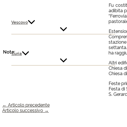
Fu costi
adibita 
“Ferrovi
pastoral
Vescovo
Estensio
Comprend
stazione 
settanta.
Note:
ha raggi
Curia
Altri edif
Chiesa d
Chiesa di
Feste pri
Festa di 
S. Gerard
←
Articolo precedente
Articolo successivo
→