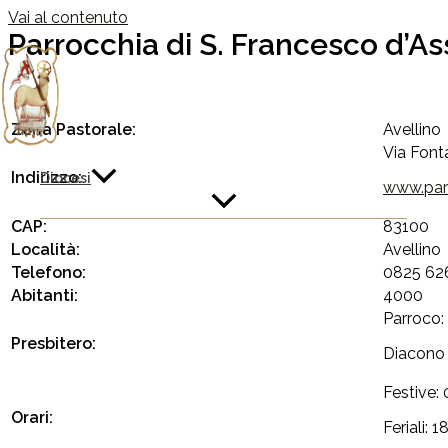
Vai al contenuto
Parrocchia di S. Francesco d’Ass
Zona Pastorale:
Avellino
Via Font
Indirizzo:
Diocesi
www.parr
CAP:
83100
Località:
Avellino
Telefono:
0825 62
Abitanti:
4000
Parroco: 
Presbitero:
Diacono 
Festive: 
Orari:
Feriali: 