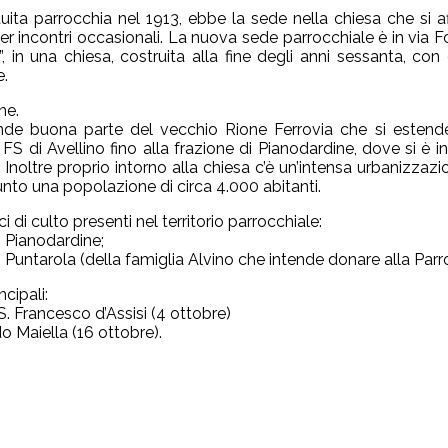
tuita parrocchia nel 1913, ebbe la sede nella chiesa che si
per incontri occasionali. La nuova sede parrocchiale è in via 
a”, in una chiesa, costruita alla fine degli anni sessanta, co
e.
ne.
e buona parte del vecchio Rione Ferrovia che si estende 
FS di Avellino fino alla frazione di Pianodardine, dove si è ins
 Inoltre proprio intorno alla chiesa c’è un’intensa urbanizzazio
unto una popolazione di circa 4.000 abitanti.
ici di culto presenti nel territorio parrocchiale:
i Pianodardine;
 Puntarola (della famiglia Alvino che intende donare alla Parr
ncipali:
S. Francesco d’Assisi (4 ottobre)
o Maiella (16 ottobre).