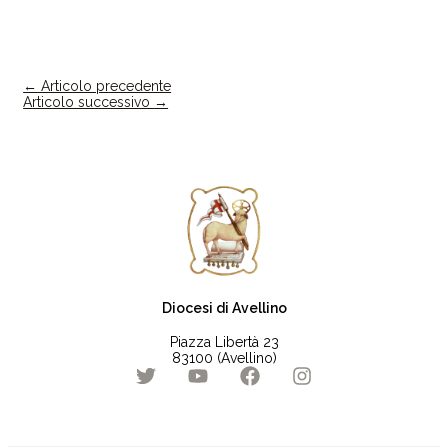
←
Articolo precedente
Articolo successivo
→
Diocesi di Avellino
Piazza Libertà 23
83100 (Avellino)