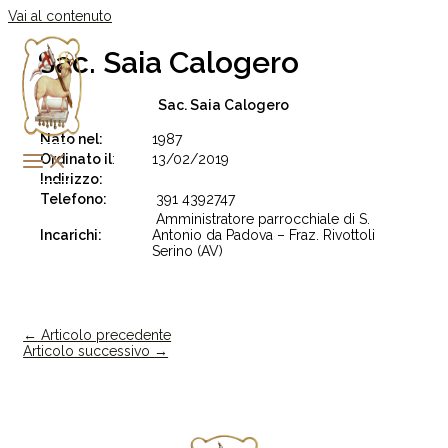
Vai al contenuto
Sac. Saia Calogero
Sac. Saia Calogero
Nato nel:
1987
Ordinato il
:
13/02/2019
Indirizzo:
Telefono:
391 4392747
Amministratore parrocchiale di S.
Incarichi:
Antonio da Padova – Fraz. Rivottoli
Serino (AV)
←
Articolo precedente
Articolo successivo
→