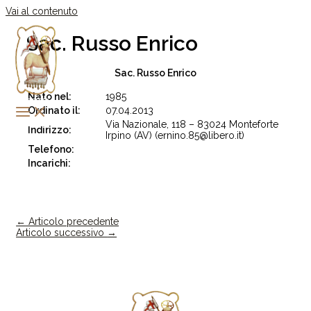
Vai al contenuto
Sac. Russo Enrico
Sac. Russo Enrico
Nato nel:
1985
Ordinato il:
07.04.2013
Via Nazionale, 118 – 83024 Monteforte
Indirizzo:
Irpino (AV) (ernino.85@libero.it)
Telefono:
Incarichi:
←
Articolo precedente
Articolo successivo
→