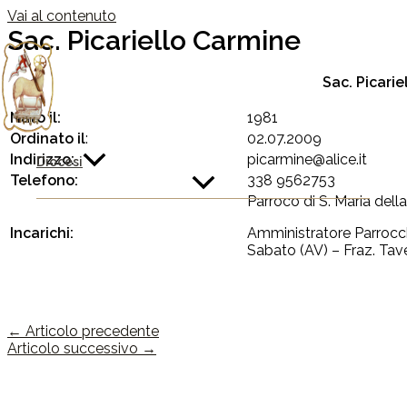
Vai al contenuto
Sac. Picariello Carmine
Sac. Picarie
Nato il:
1981
Ordinato il
:
02.07.2009
Indirizzo:
picarmine@alice.it
Diocesi
Telefono:
338 9562753
Parroco di S. Maria della
Incarichi:
Amministratore Parrocchi
Sabato (AV) – Fraz. Tav
←
Articolo precedente
Articolo successivo
→