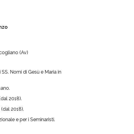
enzo
cogliano (Av)
 SS. Nomi di Gesù e Maria in
sano.
dal 2018).
(dal 2018).
onale e per i Seminaristi.