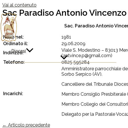
Vai al contenuto
Sac Paradiso Antonio Vincenzo
Sac. Paradiso Antonio Vinc
Nato nel:
1981
Ordinato il:
29.06.2009
Viale S. Modestino – 83013 Mer
Diocesi
Indirizzo:
(antvince.p@gmail.com)
Telefono:
0825 595284
Amministratore parrocchiale dei
Sorbo Serpico (AV).
Cancelliere del Tribunale Dioce
Incarichi:
Membro Consiglio Presbiterale (
Membro Collegio dei Consultori 
Delegato per la Pastorale Vocazi
←
Articolo precedente