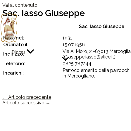
Vai al contenuto
Sac. Iasso Giuseppe
Sac. Iasso Giuseppe
Nato nel:
1931
Ordinato il:
15.07.1956
Via A. Moro, 2 -83013 Mercogli
Diocesi
Indirizzo:
(Giuseppe.iasso@alice.it)
Telefono:
0825 787244
Parroco emerito della parrocchi
Incarichi:
in Mercogliano.
←
Articolo precedente
Articolo successivo
→