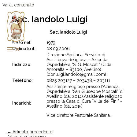
Vai al contenuto
Sac. Iandolo Luigi
Sac. Iandolo Luigi
Nato nel:
1979
Ordinato il:
08.09.2006
Direzione Sanitaria, Servizio di
Assistenza Religiosa – Azienda
Indirizzo:
Ospedaliera “S. G. Moscati” (C.da
Amoretta – 83100, Avellino)
(donluigi.iandolo@gmail.com)
Telefono:
0825 203127 – 203438 – 203111
Assistente religioso presso l’Azienda
Ospedaliera “San Giuseppe Moscati” di
Avellino (dal 2014).Assistente religioso
presso la Casa di Cura “Villa dei Pini” –
Incarichi:
Avellino (dal 2015).
Vice direttore Pastorale Sanitaria.
←
Articolo precedente
Articolo successivo
→