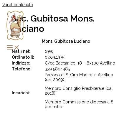
Vai al contenuto
Sac. Gubitosa Mons.
Luciano
Mons. Gubitosa Luciano
Nato nel:
1950
Ordinato il:
07.09.1975
Indirizzo:
C/da Baccanico, 18 – 83100 Avellino
Telefono:
339 5804485
Parroco di S. Ciro Martire in Avellino
(dal 2009).
Membro Consiglio Presbiterale (dal
Incarichi:
2018).
Membro Commissione diocesana 8
per mille.