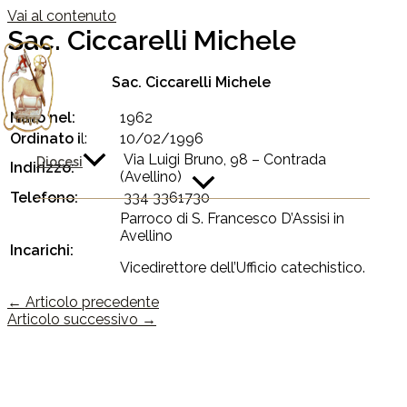
Vai al contenuto
Sac. Ciccarelli Michele
Sac. Ciccarelli Michele
Nato nel:
1962
Ordinato i
l:
10/02/1996
Via Luigi Bruno, 98 – Contrada
Diocesi
Indirizzo:
(Avellino)
Telefono:
334 3361730
Parroco di S. Francesco D’Assisi in
Avellino
Incarichi:
Vicedirettore dell’Ufficio catechistico.
←
Articolo precedente
Articolo successivo
→