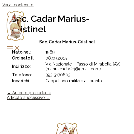
Vai al contenuto
Sac. Cadar Marius-
Cristinel
Sac. Cadar Marius-Cristinel
Nato nel:
1989
Ordinato il
:
08.09.2015
Via Nazionale – Passo di Mirabella (AV)
Indirizzo:
(mariuscadar24@gmail.com)
Telefono:
393 3170603
Incarichi:
Cappellano militare a Taranto
←
Articolo precedente
Articolo successivo
→