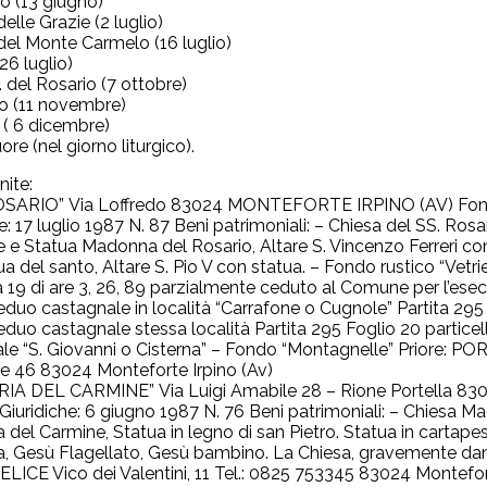
io (13 giugno)
delle Grazie (2 luglio)
 del Monte Carmelo (16 luglio)
26 luglio)
. del Rosario (7 ottobre)
no (11 novembre)
 ( 6 dicembre)
re (nel giorno liturgico).
nite:
ROSARIO” Via Loffredo 83024 MONTEFORTE IRPINO (AV) Fondaz
e: 17 luglio 1987 N. 87 Beni patrimoniali: – Chiesa del SS. Rosa
 e Statua Madonna del Rosario, Altare S. Vincenzo Ferreri con
a del santo, Altare S. Pio V con statua. – Fondo rustico “Vetri
la 19 di are 3, 26, 89 parzialmente ceduto al Comune per l’ese
duo castagnale in località “Carrafone o Cugnole” Partita 295 F
duo castagnale stessa località Partita 295 Foglio 20 partice
le “S. Giovanni o Cisterna” – Fondo “Montagnelle” Priore:
e 46 83024 Monteforte Irpino (Av)
ARIA DEL CARMINE” Via Luigi Amabile 28 – Rione Portella 
Giuridiche: 6 giugno 1987 N. 76 Beni patrimoniali: – Chiesa M
el Carmine, Statua in legno di san Pietro. Statua in cartapest
a, Gesù Flagellato, Gesù bambino. La Chiesa, gravemente dann
LICE Vico dei Valentini, 11 Tel.: 0825 753345 83024 Montefort