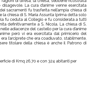
ragioni di difesa, la chiesa, sebbene ricostruita
 disagevole. La cura d’anime venne esercitata
dei sacramenti fu trasferita nell’ampia chiesa di
e la chiesa di S. Maria Assunta (prima detta solo
ola fu ceduta al Collegio e fu considerata a tutti
nita definitivamente a S. Nicola. La chiesa di S.
) nelle adiacenze del castello per la cura d’anime
anime però vi era esercitata dal primicerio del
 era l’arciprete che era coadiuvato, stabilmente,
sere titolare della chiesa è anche il Patrono di
erficie di Kmq 26,70 e con 324 abitanti per