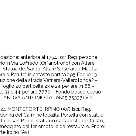
ione: anteriore al 1754 Iscr. Reg. persone
rio in Via Loffredo (Orfanotrofio) con Altare
 Statua del Santo, Altare S. Gerardo Maiella
era o Perute” in catasto partita 295 Foglio 13
cuzione della strada Vetriera-Vallerotonda? –
oglio 20 particelle 23 e 24 per are 71,66 –
lle 31 e 44 per are 77,70 – Fondo bosco ceduo
 PORTANOVA ANTONIO Tel.: 0825 753371 Via
83024 MONTEFORTE IRPINO (AV) Iscr. Reg.
adonna del Carmine località Portella con statue
a di san Paolo, statua in cartapesta del Cristo,
eggiato dal terremoto, è da restaurare. Priore:
e Irpino (Av)