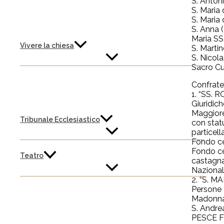
S. Anton
S. Maria 
S. Maria
S. Anna (
Maria SS
Vivere la chiesa
S. Marti
S. Nicola
Sacro Cuo
Confrate
1. “SS. 
Giuridich
Maggiore
Tribunale Ecclesiastico
con statu
particel
Fondo ce
Fondo ce
Teatro
castagna
Nazional
2. “S. M
Persone 
Madonna d
S. Andre
PESCE FE