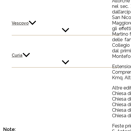
Allorché
nel sec.
dall’arci
San Nicol
Maggiore)
Vescovo
gli effet
Martino f
delle fa
Collegio 
dal prim
Curia
Montefor
Estensio
Comprend
Kmq. Alti
Altre edi
Chiesa di
Chiesa d
Chiesa d
Chiesa d
Chiesa di
Feste pri
Note: