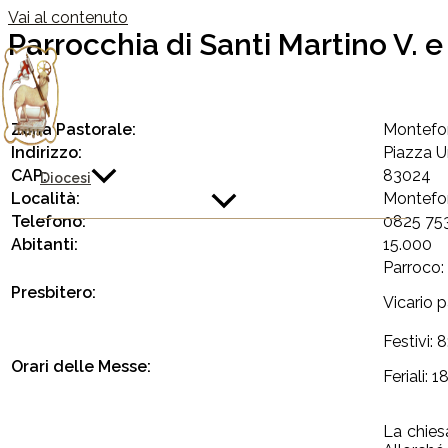
Vai al contenuto
Parrocchia di Santi Martino V. e
Zona Pastorale:
Montefo
Indirizzo:
Piazza U
CAP:
83024
Diocesi
Località:
Montefor
Telefono:
0825 75
Abitanti:
15.000
Parroco:
Presbitero:
Vicario p
Festivi: 8
Orari delle Messe:
Feriali:
18
La chies