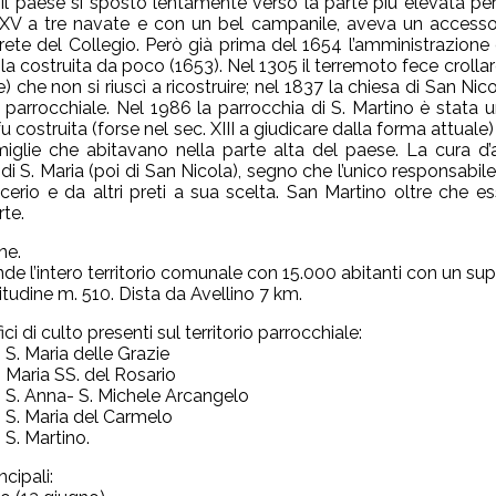
 il paese si spostò lentamente verso la parte più elevata per 
 XV a tre navate e con un bel campanile, aveva un accesso
prete del Collegio. Però già prima del 1654 l’amministrazione 
a costruita da poco (1653). Nel 1305 il terremoto fece crollar
 che non si riuscì a ricostruire; nel 1837 la chiesa di San Nic
ti parrocchiale. Nel 1986 la parrocchia di S. Martino è stata u
u costruita (forse nel sec. XIII a giudicare dalla forma attuale
miglie che abitavano nella parte alta del paese. La cura d’
di S. Maria (poi di San Nicola), segno che l’unico responsabile
icerio e da altri preti a sua scelta. San Martino oltre che es
te.
ne.
e l’intero territorio comunale con 15.000 abitanti con un sup
tudine m. 510. Dista da Avellino 7 km.
fici di culto presenti sul territorio parrocchiale:
 S. Maria delle Grazie
i Maria SS. del Rosario
i S. Anna- S. Michele Arcangelo
i S. Maria del Carmelo
 S. Martino.
ncipali: