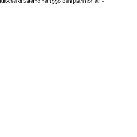
ocesi di Salerno nel 1998 Beni patrimoniali: –