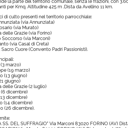
e la parte del territorio comunale, senza le frazioni, con 3.6
nti per Kmq. Altitudine 425 m .Dista da Avellino 11 km.
ici di culto presenti nel territorio parrocchiale:
nunziata (via Annunziata)
sario (via Murato)
delle Grazie (via Forino)
 Soccorso (via Marconi)
anto (via Casal di Creta)
 Sacro Cuore (Convento Padri Passionisti).
ncipali:
o (3 marzo)
ppe (19 marzo)
io (13 giugno)
(21 giugno)
delle Grazie (2 luglio)
a (6 dicembre)
 (13 dicembre)
lo (14 dicembre)
no (26 dicembre).
nite:
A SS. DEL SUFFRAGIO” Via Marconi 83020 FORINO (AV) Distacc