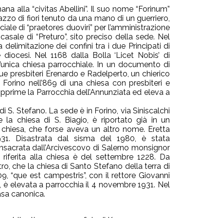
na alla “civitas Abellini”. Il suo nome “Forinum”
zzo di fiori tenuto da una mano di un guerriero,
le di “praetores duoviri” per l’amministrazione
casale di “Preturo”, sito preciso della sede. Nel
delimitazione dei confini tra i due Principati di
 diocesi. Nel 1168 dalla Bolla ‘Licet Nobis’ di
un’unica chiesa parrocchiale. In un documento di
due presbiteri Erenardo e Radelperto, un chierico
 Forino nell’869 di una chiesa con presbiteri e
opprime la Parrocchia dell’Annunziata ed eleva a
di S. Stefano. La sede è in Forino, via Siniscalchi
la chiesa di S. Biagio, è riportato già in un
chiesa, che forse aveva un altro nome. Eretta
31. Disastrata dal sisma del 1980, è stata
onsacrata dall’Arcivescovo di Salerno monsignor
 riferita alla chiesa è del settembre 1228. Da
tro, che la chiesa di Santo Stefano della terra di
09, “que est campestris”, con il rettore Giovanni
, è elevata a parrocchia il 4 novembre 1931. Nel
casa canonica.