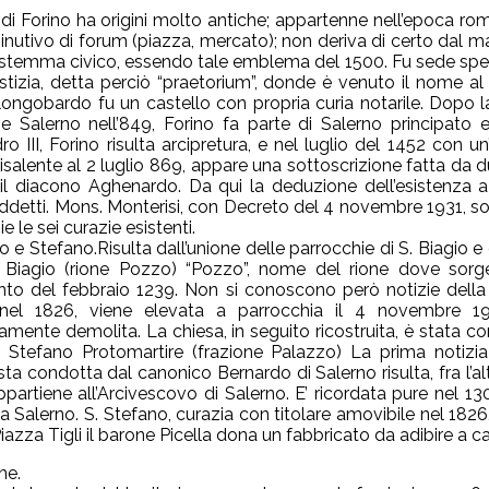
 di Forino ha origini molto antiche; appartenne nell’epoca roma
inutivo di forum (piazza, mercato); non deriva di certo dal ma
 stemma civico, essendo tale emblema del 1500. Fu sede specia
ustizia, detta perciò “praetorium”, donde è venuto il nome al 
longobardo fu un castello con propria curia notarile. Dopo la 
 e Salerno nell’849, Forino fa parte di Salerno principato e
ro III, Forino risulta arcipretura, e nel luglio del 1452 con 
risalente al 2 luglio 869, appare una sottoscrizione fatta da 
 il diacono Aghenardo. Da qui la deduzione dell’esistenza a
 addetti. Mons. Monterisi, con Decreto del 4 novembre 1931, s
e le sei curazie esistenti.
o e Stefano.Risulta dall’unione delle parrocchie di S. Biagio e 
 Biagio (rione Pozzo) “Pozzo”, nome del rione dove sorge 
o del febbraio 1239. Non si conoscono però notizie della 
 nel 1826, viene elevata a parrocchia il 4 novembre 19
mente demolita. La chiesa, in seguito ricostruita, è stata c
S. Stefano Protomartire (frazione Palazzo) La prima notizia
sta condotta dal canonico Bernardo di Salerno risulta, fra l’al
ppartiene all’Arcivescovo di Salerno. E’ ricordata pure nel 13
 Salerno. S. Stefano, curazia con titolare amovibile nel 1826
iazza Tigli il barone Picella dona un fabbricato da adibire a 
ne.