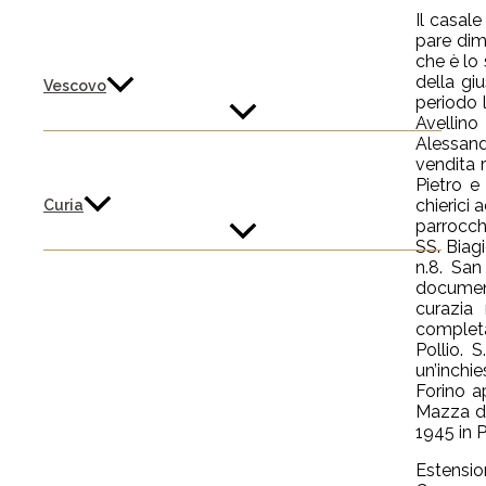
Il casale
pare dim
che è lo
della gi
Vescovo
periodo 
Avellino
Alessand
vendita 
Pietro e
chierici
Curia
parrocchi
SS. Biagi
n.8. San
document
curazia
completa
Pollio. 
un’inchie
Forino a
Mazza da
1945 in P
Estensio