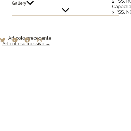
2. “SS. 
Gallery
Cappella 
3. “SS. 
←
Articolo precedente
Articolo successivo
→