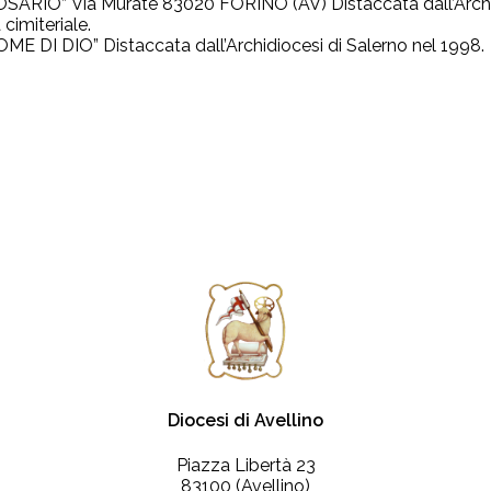
ROSARIO” Via Murate 83020 FORINO (AV) Distaccata dall’Archidi
cimiteriale.
NOME DI DIO” Distaccata dall’Archidiocesi di Salerno nel 1998.
Diocesi di Avellino
Piazza Libertà 23
83100 (Avellino)