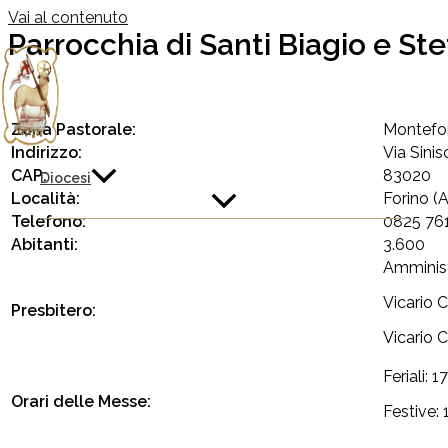
Vai al contenuto
Parrocchia di Santi Biagio e St
Zona Pastorale:
Montefo
Indirizzo:
Via Sinis
CAP:
83020
Diocesi
Località:
Forino (
Telefono:
0825 76
Abitanti:
3.600
Amministr
Vicario 
Presbitero:
Vicario 
Feriali: 1
Orari delle Messe:
Festive: 