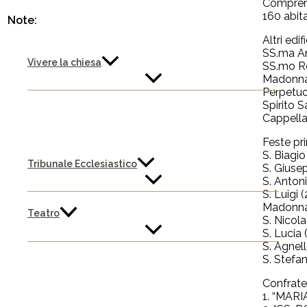
Comprend
160 abita
Note:
Altri edif
SS.ma An
Vivere la chiesa
SS.mo Ro
Madonna 
Perpetuo
Spirito S
Cappella
Feste pri
S. Biagi
Tribunale Ecclesiastico
S. Giuse
S. Anton
S. Luigi 
Madonna 
Teatro
S. Nicol
S. Lucia
S. Agnel
S. Stefa
Confrater
1. “MARI