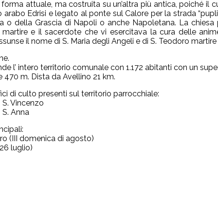
a forma attuale, ma costruita su un’altra più antica, poiché i
 arabo Edrisi e legato al ponte sul Calore per la strada “pupl
a o della Grascia di Napoli o anche Napoletana. La chiesa p
martire e il sacerdote che vi esercitava la cura delle ani
sunse il nome di S. Maria degli Angeli e di S. Teodoro martire 
ne.
e l’ intero territorio comunale con 1.172 abitanti con un supe
e 470 m. Dista da Avellino 21 km.
fici di culto presenti sul territorio parrocchiale:
i S. Vincenzo
i S. Anna
ncipali:
ro (III domenica di agosto)
26 luglio)