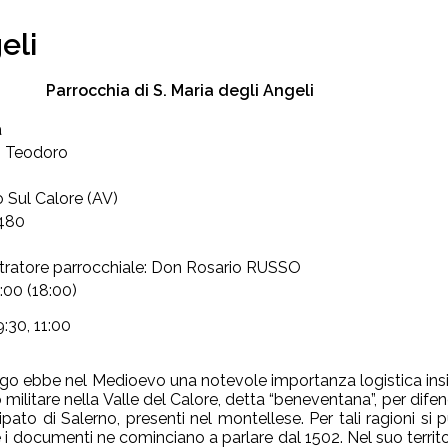
eli
Parrocchia di S. Maria degli Angeli
a
. Teodoro
 Sul Calore (AV)
480
ratore parrocchiale: Don Rosario RUSSO
7:00 (18:00)
9:30, 11:00
o ebbe nel Medioevo una notevole importanza logistica insie
 militare nella Valle del Calore, detta “beneventana”, per dif
ipato di Salerno, presenti nel montellese. Per tali ragioni si 
 i documenti ne cominciano a parlare dal 1502. Nel suo territo