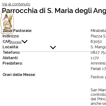
Vai al contenuto
Parrocchia di S. Maria degli Ang
Zona Pastorale:
Mirabell
Indirizzo:
Piazza S
CAP:
83050
Diocesi
Località:
S. Mango
Telefono:
0827 75
Abitanti:
1.172
Presbitero:
Amminist
Feriali: 1
Orari delle Messe:
Festive: 
San Mang
controllo
del Princ
anche se