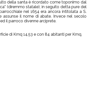
l culto della santa è ricordato come toponimo dal
ica” (diremmo statale), in seguito detta pure del
arrocchiale nel 1654 era ancora intitolata a S.
me assunse il nome di abate. Invece nel secolo
ed il parroco divenne arciprete.
rficie di Kmq 14,53 e con 84 abitanti per Kmq.