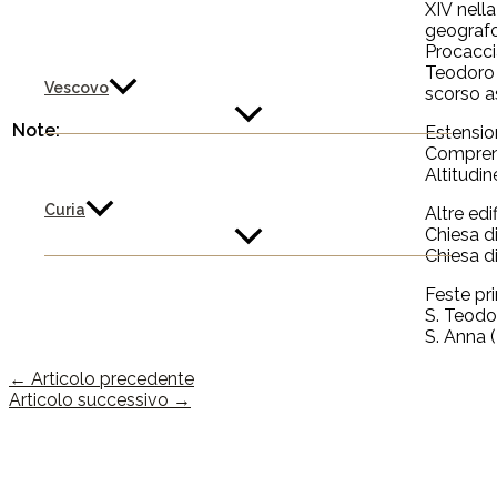
XIV nell
geografo
Procacci
Teodoro 
Vescovo
scorso as
Note:
Estensio
Comprend
Altitudin
Curia
Altre edi
Chiesa d
Chiesa d
Feste pri
S. Teodo
S. Anna (
←
Articolo precedente
Articolo successivo
→