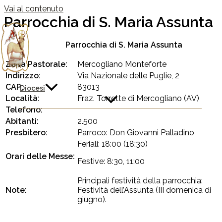
Vai al contenuto
Parrocchia di S. Maria Assunta
Parrocchia di S. Maria Assunta
Zona Pastorale:
Mercogliano Monteforte
Indirizzo:
Via Nazionale delle Puglie, 2
CAP:
83013
Diocesi
Località:
Fraz. Torrette di Mercogliano (AV)
Telefono:
Abitanti:
2.500
Presbitero:
Parroco: Don Giovanni Palladino
Feriali: 18:00 (18:30)
Orari delle Messe:
Festive: 8:30, 11:00
Principali festività della parrocchia:
Note:
Festività dell’Assunta (III domenica di
giugno).