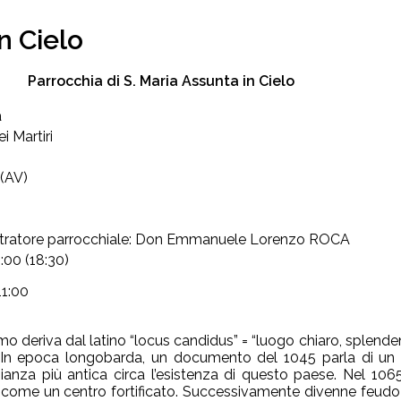
n Cielo
Parrocchia di S. Maria Assunta in Cielo
a
i Martiri
(AV)
tratore parrocchiale: Don Emmanuele Lorenzo ROCA
8:00 (18:30)
11:00
mo deriva dal latino “locus candidus” = “luogo chiaro, splende
 In epoca longobarda, un documento del 1045 parla di un 
ianza più antica circa l’esistenza di questo paese. Nel 10
come un centro fortificato. Successivamente divenne feudo d