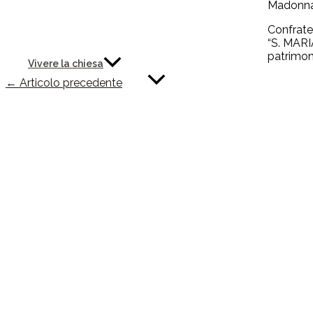
Madonna 
Confrater
“S. MARI
patrimoni
Vivere la chiesa
←
Articolo precedente
Articolo successivo
→
Tribunale Ecclesiastico
Teatro