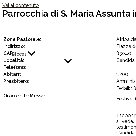
Vai al contenuto
Parrocchia di S. Maria Assunta i
Zona Pastorale:
Atripald
Indirizzo:
Piazza de
CAP:
83040
Diocesi
Località:
Candida 
Telefono:
Abitanti:
1.200
Presbitero:
Amminis
Feriali: 1
Orari delle Messe:
Festive: 
Il toponi
si vede.
testimon
Candida 