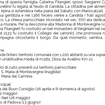
a di questa famiglia, Caterina Filangieri, sposò Sergianni Ca
Avellino fu legata al feudo di Candida. La cittadina, per alme
Irpina si estendeva nella piana del Sabato con Manocalzati, S. 
sa gentilizia e nel 1366 fecero venire a Candida i frati agost
o. La chiesa parrocchiale (ricordato nel sec. XIV) era dedica
nta muraria. Per la devozione alla Madonna di Montevergine (v
na Filangieri) fu costruito un bel monastero di Verginiani nel se
el 1533 fu costruito il Collegio dei canonici, che promosse 
ampagna circostante il borgo. Da quel momento, sembra, l
.
ne.
e l’intero territorio comunale con 1.200 abitanti su una super
 un’altitudine media di m.585. Dista da Avellino Km 10.
fici di culto presenti sul territorio parrocchiale:
 S. Maria di Montevergine (inagibile)
. Maria del Carmine.
ncipali:
del Buon Consiglio (26 aprile e III domenica di agosto)
(22 maggio)
o Neri (26 maggio)
io di Padova (13 giugno)