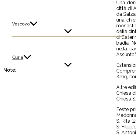
Una donn
città di 
da Salza 
una chie
Vescovo
monastic
della ci
di Cateri
badia. N
nella c
Assunta”
Curia
Estensio
Note:
Comprend
Kmq, con
Altre edi
Chiesa di
Chiesa S
Feste pri
Madonna 
S. Rita 
S. Filipp
S. Anton