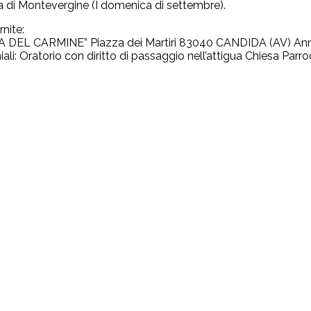
di Montevergine (I domenica di settembre).
nite:
A DEL CARMINE” Piazza dei Martiri 83040 CANDIDA (AV) Anno
ali: Oratorio con diritto di passaggio nell’attigua Chiesa Parro
Diocesi di Avellino
Piazza Libertà 23
83100 (Avellino)