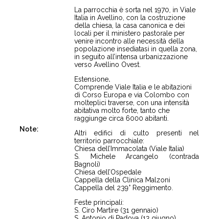
La parrocchia è sorta nel 1970, in Viale
Italia in Avellino, con la costruzione
della chiesa, la casa canonica e dei
locali per il ministero pastorale per
venire incontro alle necessità della
popolazione insediatasi in quella zona,
in seguito all’intensa urbanizzazione
verso Avellino Ovest.
Estensione
.
Comprende Viale Italia e le abitazioni
di Corso Europa e via Colombo con
molteplici traverse, con una intensità
abitativa molto forte, tanto che
raggiunge circa 6000 abitanti.
Note:
Altri edifici di culto presenti nel
territorio parrocchiale:
Chiesa dell’Immacolata (Viale Italia)
S. Michele Arcangelo (contrada
Bagnoli)
Chiesa dell’Ospedale
Cappella della Clinica Malzoni
Cappella del 239° Reggimento.
Feste principali:
S. Ciro Martire (31 gennaio)
S. Antonio di Padova (13 giugno)