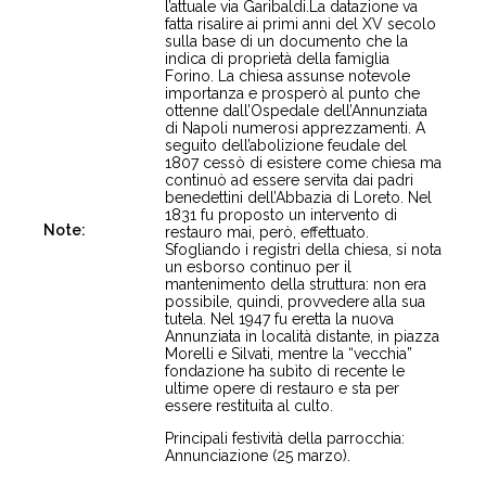
l’attuale via Garibaldi.La datazione va
fatta risalire ai primi anni del XV secolo
sulla base di un documento che la
indica di proprietà della famiglia
Forino. La chiesa assunse notevole
importanza e prosperò al punto che
ottenne dall’Ospedale dell’Annunziata
di Napoli numerosi apprezzamenti. A
seguito dell’abolizione feudale del
1807 cessò di esistere come chiesa ma
continuò ad essere servita dai padri
benedettini dell’Abbazia di Loreto. Nel
1831 fu proposto un intervento di
Note:
restauro mai, però, effettuato.
Sfogliando i registri della chiesa, si nota
un esborso continuo per il
mantenimento della struttura: non era
possibile, quindi, provvedere alla sua
tutela. Nel 1947 fu eretta la nuova
Annunziata in località distante, in piazza
Morelli e Silvati, mentre la “vecchia”
fondazione ha subìto di recente le
ultime opere di restauro e sta per
essere restituita al culto.
Principali festività della parrocchia:
Annunciazione (25 marzo).