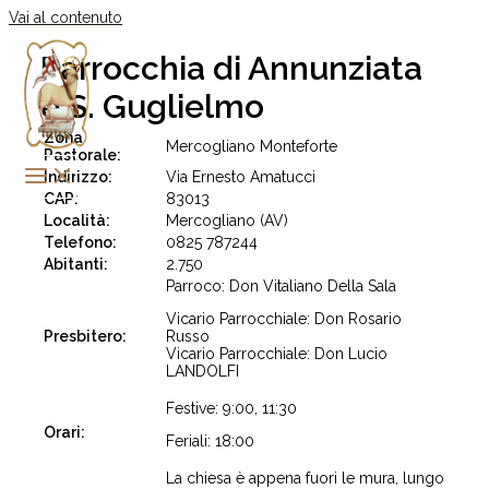
Vai al contenuto
Parrocchia di Annunziata
e S. Guglielmo
Zona
Mercogliano Monteforte
Pastorale:
Indirizzo:
Via Ernesto Amatucci
CAP:
83013
Località:
Mercogliano (AV)
Telefono:
0825 787244
Abitanti:
2.750
Parroco: Don Vitaliano Della Sala
Vicario Parrocchiale: Don Rosario
Presbitero:
Russo
Vicario Parrocchiale: Don Lucio
LANDOLFI
Festive: 9:00, 11:30
Orari:
Feriali: 18:00
La chiesa è appena fuori le mura, lungo