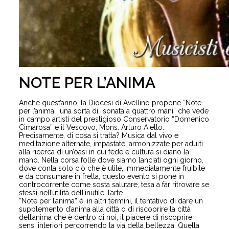
NOTE PER L’ANIMA
Anche quest’anno, la Diocesi di Avellino propone “Note
per l’anima”, una sorta di “sonata a quattro mani” che vede
in campo artisti del prestigioso Conservatorio “Domenico
Cimarosa” e il Vescovo, Mons. Arturo Aiello.
Precisamente, di cosa si tratta? Musica dal vivo e
meditazione alternate, impastate, armonizzate per adulti
alla ricerca di un’oasi in cui fede e cultura si diano la
mano. Nella corsa folle dove siamo lanciati ogni giorno,
dove conta solo ciò che è utile, immediatamente fruibile
e da consumare in fretta, questo evento si pone in
controcorrente come sosta salutare, tesa a far ritrovare se
stessi nell’utilità dell’inutile: l’arte.
“Note per l’anima” è, in altri termini, il tentativo di dare un
supplemento d’anima alla città o di riscoprire la città
dell’anima che è dentro di noi, il piacere di riscoprire i
sensi interiori percorrendo la via della bellezza. Quella