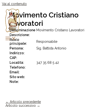
Vai al contenuto
Movimento Cristiano
Lavoratori
Denominazione
Movimento Cristiano Lavoratori
Descrizione:
Ruolo
Responsabile
principale:
Persona:
Sig. Battista Antonio
Indirizzo:
CAP:
Località:
347 35 68 5 42
Telefono:
Email:
Sito web:
Note:
←
Articolo precedente
Articolo successivo
→