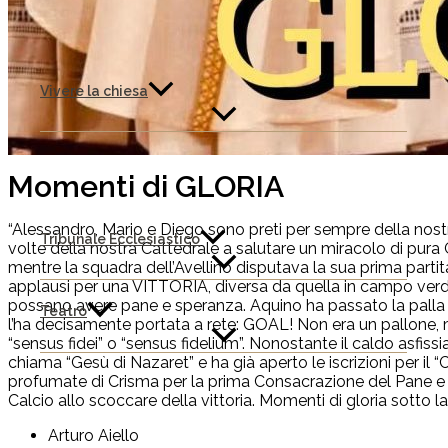
Vivere la chiesa
Momenti di GLORIA
“Alessandro, Mario e Diego sono preti per sempre della nostra 
Tribunale Ecclesiastico
volte della nostra Cattedrale a salutare un miracolo di pura 
mentre la squadra dell’Avellino disputava la sua prima partita
applausi per una VITTORIA, diversa da quella in campo verde
possano avere pane e speranza. Aquino ha passato la palla a
Teatro
l’ha decisamente portata a rete: GOAL! Non era un pallone, m
“sensus fidei” o “sensus fidelium”. Nonostante il caldo asfissi
chiama “Gesù di Nazaret” e ha già aperto le iscrizioni per il 
profumate di Crisma per la prima Consacrazione del Pane e del
Calcio allo scoccare della vittoria. Momenti di gloria sotto 
Arturo Aiello