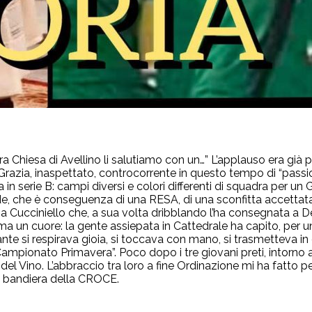
Chiesa di Avellino li salutiamo con un…” L’applauso era già part
Grazia, inaspettato, controcorrente in questo tempo di “passio
 in serie B: campi diversi e colori differenti di squadra per un
, che è conseguenza di una RESA, di una sconfitta accettata 
 Cucciniello che, a sua volta dribblando l’ha consegnata a Del
a un cuore: la gente assiepata in Cattedrale ha capito, per un
ante si respirava gioia, si toccava con mano, si trasmetteva in o
“Campionato Primavera”. Poco dopo i tre giovani preti, intorno 
 Vino. L’abbraccio tra loro a fine Ordinazione mi ha fatto pen
la bandiera della CROCE.