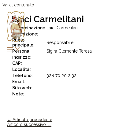
Vai al contenuto
Laici Carmelitani
Denominazione
Laici Carmelitani
Descrizione:
Ruolo
Responsabile
principale:
Persona:
Sig.ra Clemente Teresa
Indirizzo:
CAP:
Località:
Telefono:
328 70 20 2 32
Email:
Sito web:
Note:
←
Articolo precedente
Articolo successivo
→