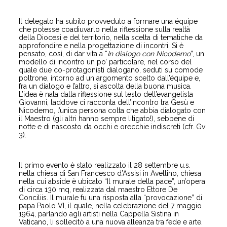
Il delegato ha subito provveduto a formare una équipe
che potesse coadiuvarlo nella riflessione sulla realtà
della Diocesi e del territorio, nella scelta di tematiche da
approfondire e nella progettazione di incontri. Si è
pensato, così, di dar vita a “
In dialogo con Nicodemo
”, un
modello di incontro un po’ particolare, nel corso del
quale due co-protagonisti dialogano, seduti su comode
poltrone, intorno ad un argomento scelto dall’équipe e,
fra un dialogo e l’altro, si ascolta della buona musica.
L’idea è nata dalla riflessione sul testo dell’evangelista
Giovanni, laddove ci racconta dell’incontro tra Gesù e
Nicodemo, l’unica persona colta che abbia dialogato con
il Maestro (gli altri hanno sempre litigato!), sebbene di
notte e di nascosto da occhi e orecchie indiscreti (cfr. Gv
3).
Il primo evento è stato realizzato il 28 settembre u.s.
nella chiesa di San Francesco d’Assisi in Avellino, chiesa
nella cui abside è ubicato “Il murale della pace”, un’opera
di circa 130 mq, realizzata dal maestro Ettore De
Conciliis. Il murale fu una risposta alla “provocazione” di
papa Paolo VI, il quale, nella celebrazione del 7 maggio
1964, parlando agli artisti nella Cappella Sistina in
Vaticano, li sollecitò a una nuova alleanza tra fede e arte.