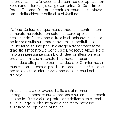
La provocazione fu raccolta dal parroco dell’epoca, don
Ferdinando Renzulli, e dai giovani artisti De Conciliis e
Rocco Falciano. Dal loro incontro nacque un capolavoro,
vanto della chiesa e della città di Avellino.
L’Ufficio Cultura, dunque, realizzando un incontro intorno
al murale, ha voluto non solo rilanciare l’opera,
richiamando l’attenzione di tutta la cittadinanza sulla sua
bellezza e sulla sua importanza, ma, soprattutto, ha
voluto farne spunto per un dialogo a trecentosessanta
gradi tra il maestro De Conciliis e il Vescovo Aiello. Ne è
nato un interessante scambio di idee, di riflessioni e di
provocazioni che ha tenuto il numeroso uditorio
inchiodato alle panche per circa due ore. Gli intermezzi
musicali hanno creato, poi, il clima adatto alla riflessione
personale e alla interiorizzazione dei contenuti del
dialogo.
Vista la riuscita dell’evento, l’Ufficio è al momento
impegnato a pensare nuove proposte su temi riguardanti
la bioetica (fine vita) e la protezione dell’ambiente, temi
sui quali oggi si discute tanto e che tanto interesse
suscitano nell’opinione pubblica.