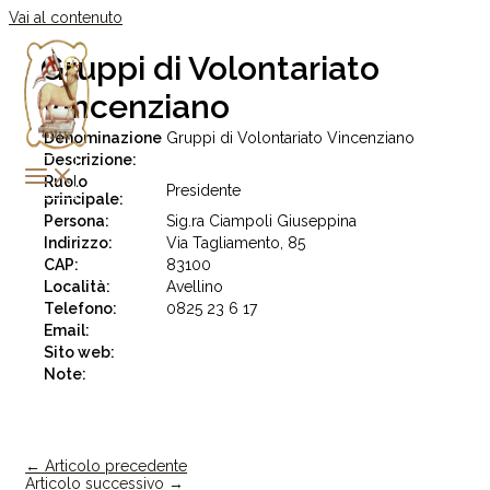
Vai al contenuto
Gruppi di Volontariato
Vincenziano
Denominazione
Gruppi di Volontariato Vincenziano
Descrizione:
Ruolo
Presidente
principale:
Persona:
Sig.ra Ciampoli Giuseppina
Indirizzo:
Via Tagliamento, 85
CAP:
83100
Località:
Avellino
Telefono:
0825 23 6 17
Email:
Sito web:
Note:
←
Articolo precedente
Articolo successivo
→