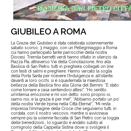
GIUBILEO A ROMA
La Grazia del Giubileo è stata celebrata solennemente
sabato scorso, 3 maggio, con un Pellegrinaggio a Roma
cui hanno partecipato tante parrocchie della nostra
Diocesi. Tremila berretti verdi hanno sfilato in silenzio da
Piazza Pia, attraverso Via della Conciliazione, fino alla
Basilica di San Pietro, tutti in preghiera collegati on line
con testi di salmi e preghiere. Hanno varcato la soglia
della Porta Santa per ricevere l’Indulgenza e, all’istante,
davanti ai loro occhi, si è squadernata la maestosa
bellezza della Basilica fino alla Gloria del Bernini. “È stato
come tornare a casa sentendoci attesi”, “Ho sentito
un’intensa emozione e mi son detto: sono proprio io,
siamo noi, e la grazia è per me!”, “Abbiamo portato un po’
della nostra Verde Irpinia nella Città Eterna!”, “Mi resta
impressa l’immagine della Croce che seguivamo tutti, in
cordata, con il nostro vescovo, mentre si avvicinava
sempre più la solenne facciata di San Pietro con la loggia
delle benedizioni… lo sguardo è andato subito al
comignolo della Cappella Sistina dove si svolgerà il