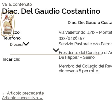
Vai al contenuto
Diac. Del Gaudio Costantino
Diac. Del Gaudio Cost
Indirizzo:
Via Vallefondo, 4/b – Montef
Telefono:
333/2426457
Servizio Pastorale c/o Parroc
Diocesi
Presidente del Consiglio di 
De Filippis” – Serino;
Incarichi:
Membro del Collegio dei Revi
diocesana 8 per mille.
←
Articolo precedente
Articolo successivo
→