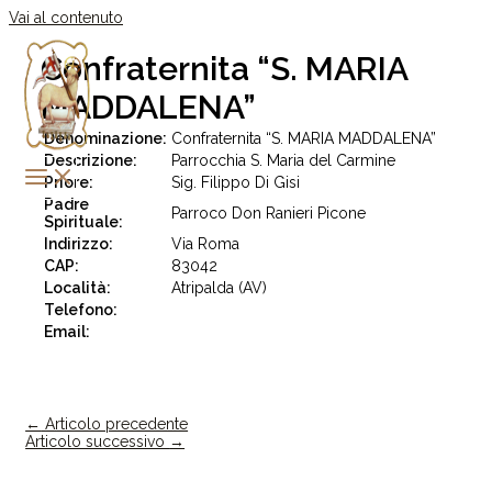
Vai al contenuto
Confraternita “S. MARIA
MADDALENA”
Denominazione:
Confraternita “S. MARIA MADDALENA”
Descrizione:
Parrocchia S. Maria del Carmine
Priore:
Sig. Filippo Di Gisi
Padre
Parroco Don Ranieri Picone
Spirituale:
Indirizzo:
Via Roma
CAP:
83042
Località:
Atripalda (AV)
Telefono:
Email:
←
Articolo precedente
Articolo successivo
→