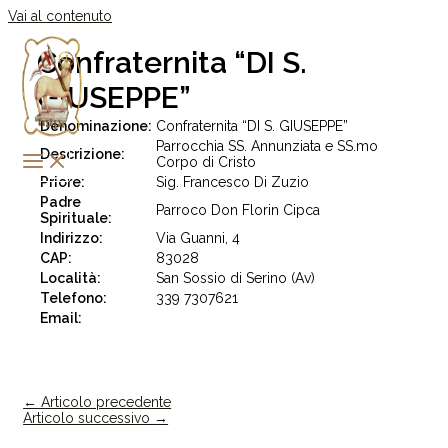
Vai al contenuto
Confraternita “DI S.
GIUSEPPE”
Denominazione:
Confraternita “DI S. GIUSEPPE”
Parrocchia SS. Annunziata e SS.mo
Descrizione:
Corpo di Cristo
Priore:
Sig. Francesco Di Zuzio
Padre
Parroco Don Florin Cipca
Spirituale:
Indirizzo:
Via Guanni, 4
CAP:
83028
Località:
San Sossio di Serino (Av)
Telefono:
339 7307621
Email:
←
Articolo precedente
Articolo successivo
→