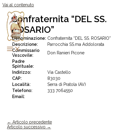
Vai al contenuto
Confraternita “DEL SS.
ROSARIO”
Denominazione:
Confraternita “DEL SS. ROSARIO”
Descrizione:
Parrocchia SS.ma Addolorata
Commissario
Don Ranieri Picone
Vescovile:
Padre
Spirituale:
Indirizzo:
Via Castello
CAP:
83030
Località:
Serra di Pratola (AV)
Telefono:
333 7064550
Email:
←
Articolo precedente
Articolo successivo
→