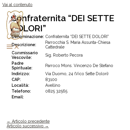
Vai al contenuto
Confraternita “DEI SETTE
DOLORI”
Denominazione:
Confraternita “DEI SETTE DOLORI”
Parrocchia S. Maria Assunta-Chiesa
Descrizione:
Cattedrale
Commissario
Sig. Roberto Pecora
Vescovile:
Padre
Parroco Mons. Vincenzo De Stefano
Spirituale:
Indirizzo:
Via Duomo, 24 (Vico Sette Dolori)
CAP:
83100
Località:
Avellino
Telefono:
0825 32565
Email:
←
Articolo precedente
Articolo successivo
→