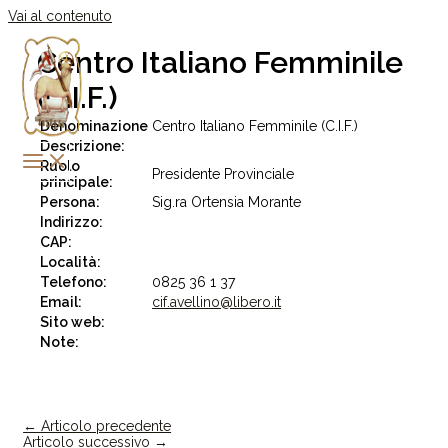
Vai al contenuto
Centro Italiano Femminile
(C.I.F.)
Denominazione
Centro Italiano Femminile (C.I.F.)
Descrizione:
Ruolo
Presidente Provinciale
principale:
Persona:
Sig.ra Ortensia Morante
Indirizzo:
CAP:
Località:
Telefono:
0825 36 1 37
Email:
cif.avellino@libero.it
Sito web:
Note:
←
Articolo precedente
Articolo successivo
→