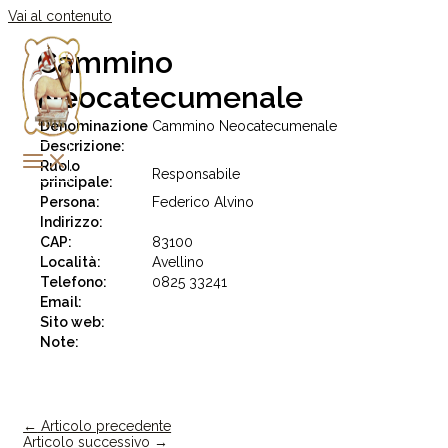
Vai al contenuto
Cammino
Neocatecumenale
Denominazione
Cammino Neocatecumenale
Descrizione:
Ruolo
Responsabile
principale:
Persona:
Federico Alvino
Indirizzo:
CAP:
83100
Località:
Avellino
Telefono:
0825 33241
Email:
Sito web:
Note:
←
Articolo precedente
Articolo successivo
→