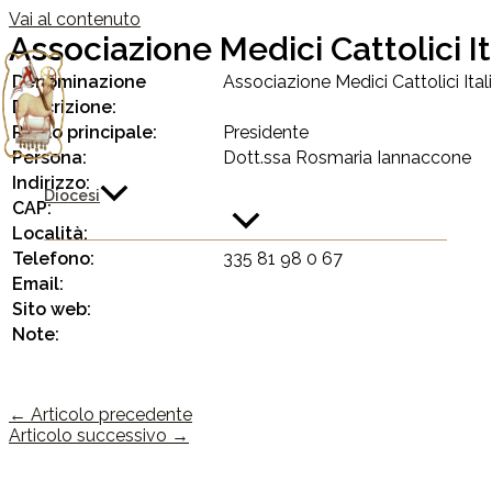
Vai al contenuto
Associazione Medici Cattolici Ita
Denominazione
Associazione Medici Cattolici Italia
Descrizione:
Ruolo principale:
Presidente
Persona:
Dott.ssa Rosmaria Iannaccone
Indirizzo:
Diocesi
CAP:
Località:
Telefono:
335 81 98 0 67
Email:
Sito web:
Note:
←
Articolo precedente
Articolo successivo
→