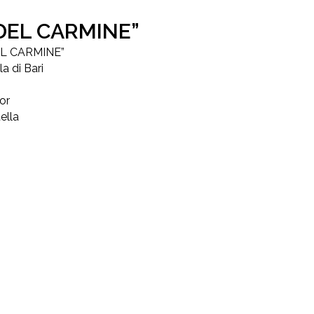
A DEL CARMINE”
DEL CARMINE”
a di Bari
or
tella