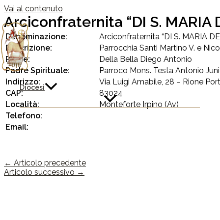
Vai al contenuto
Arciconfraternita “DI S. MARI
Denominazione:
Arciconfraternita “DI S. MARIA 
Descrizione:
Parrocchia Santi Martino V. e Nicol
Priore:
Della Bella Diego Antonio
Padre Spirituale:
Parroco Mons. Testa Antonio Juni
Indirizzo:
Via Luigi Amabile, 28 – Rione Por
Diocesi
CAP:
83024
Località:
Monteforte Irpino (Av)
Telefono:
Email:
←
Articolo precedente
Articolo successivo
→