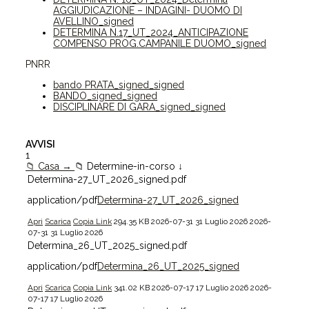
AGGIUDICAZIONE – INDAGINI- DUOMO DI
AVELLINO_signed
DETERMINA N.17_UT_2024_ANTICIPAZIONE
COMPENSO PROG.CAMPANILE DUOMO_signed
PNRR
bando PRATA_signed_signed
BANDO_signed_signed
DISCIPLINARE DI GARA_signed_signed
AVVISI
1
📁 Casa →
📁 Determine-in-corso ↓
Determina-27_UT_2026_signed.pdf
application/pdf
Determina-27_UT_2026_signed
Apri
Scarica
Copia Link
294.35 KB
2026-07-31
31 Luglio 2026
2026-
07-31
31 Luglio 2026
Determina_26_UT_2025_signed.pdf
application/pdf
Determina_26_UT_2025_signed
Apri
Scarica
Copia Link
341.02 KB
2026-07-17
17 Luglio 2026
2026-
07-17
17 Luglio 2026