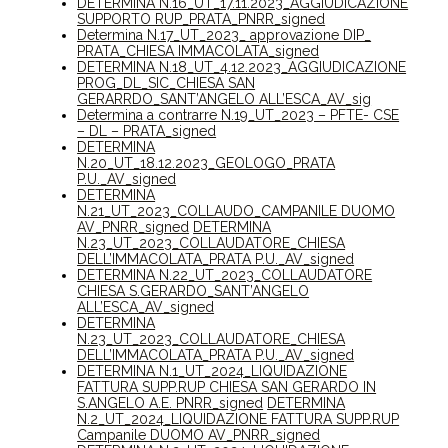
DETERMINA N.16_UT_17.11.2023_AGGIUDICAZIONE
SUPPORTO RUP_PRATA_PNRR_signed
Determina N.17_UT_2023_ approvazione DIP_
PRATA_CHIESA IMMACOLATA_signed
DETERMINA N.18_UT_4.12.2023_AGGIUDICAZIONE
PROG_DL_SIC_CHIESA SAN
GERARRDO_SANT’ANGELO ALL’ESCA_AV_sig
Determina a contrarre N.19_UT_2023 – PFTE- CSE
– DL – PRATA_signed
DETERMINA
N.20_UT_18.12.2023_GEOLOGO_PRATA
P.U._AV_signed
DETERMINA
N.21_UT_2023_COLLAUDO_CAMPANILE DUOMO
AV_PNRR_signed
DETERMINA
N.23_UT_2023_COLLAUDATORE_CHIESA
DELL’IMMACOLATA_PRATA P.U._AV_signed
DETERMINA N.22_UT_2023_COLLAUDATORE
CHIESA S.GERARDO_SANT’ANGELO
ALL’ESCA_AV_signed
DETERMINA
N.23_UT_2023_COLLAUDATORE_CHIESA
DELL’IMMACOLATA_PRATA P.U._AV_signed
DETERMINA N.1_UT_2024_LIQUIDAZIONE
FATTURA SUPP.RUP CHIESA SAN GERARDO IN
S.ANGELO A.E. PNRR_signed
DETERMINA
N.2_UT_2024_LIQUIDAZIONE FATTURA SUPP.RUP
Campanile DUOMO AV_PNRR_signed