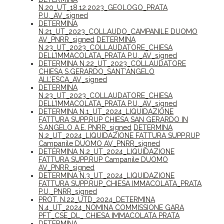
N.20_UT_18.12.2023_GEOLOGO_PRATA
P.U._AV_signed
DETERMINA
N.21_UT_2023_COLLAUDO_CAMPANILE DUOMO
AV_PNRR_signed
DETERMINA
N.23_UT_2023_COLLAUDATORE_CHIESA
DELL’IMMACOLATA_PRATA P.U._AV_signed
DETERMINA N.22_UT_2023_COLLAUDATORE
CHIESA S.GERARDO_SANT’ANGELO
ALL’ESCA_AV_signed
DETERMINA
N.23_UT_2023_COLLAUDATORE_CHIESA
DELL’IMMACOLATA_PRATA P.U._AV_signed
DETERMINA N.1_UT_2024_LIQUIDAZIONE
FATTURA SUPP.RUP CHIESA SAN GERARDO IN
S.ANGELO A.E. PNRR_signed
DETERMINA
N.2_UT_2024_LIQUIDAZIONE FATTURA SUPP.RUP
Campanile DUOMO AV_PNRR_signed
DETERMINA N.2_UT_2024_LIQUIDAZIONE
FATTURA SUPP.RUP Campanile DUOMO
AV_PNRR_signed
DETERMINA N.3_UT_2024_LIQUIDAZIONE
FATTURA SUPP.RUP_CHIESA IMMACOLATA_PRATA
P.U._PNRR_signed
PROT. N.22_UTD_2024_DETERMINA
N.4_UT_2024_NOMINA COMMISSIONE GARA
PFT_CSE_DL_ CHIESA IMMACOLATA PRATA
DETERMINA