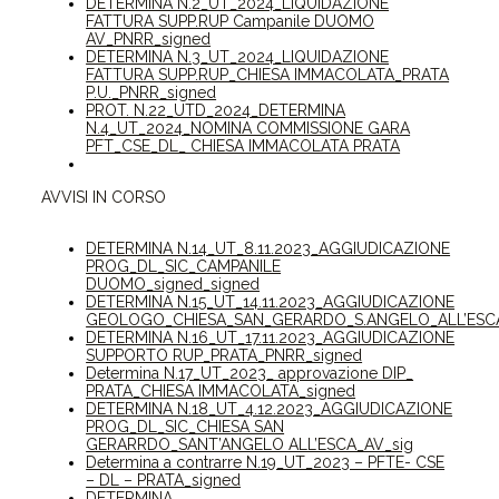
DETERMINA N.2_UT_2024_LIQUIDAZIONE
FATTURA SUPP.RUP Campanile DUOMO
AV_PNRR_signed
DETERMINA N.3_UT_2024_LIQUIDAZIONE
FATTURA SUPP.RUP_CHIESA IMMACOLATA_PRATA
P.U._PNRR_signed
PROT. N.22_UTD_2024_DETERMINA
N.4_UT_2024_NOMINA COMMISSIONE GARA
PFT_CSE_DL_ CHIESA IMMACOLATA PRATA
AVVISI IN CORSO
DETERMINA N.14_UT_8.11.2023_AGGIUDICAZIONE
PROG_DL_SIC_CAMPANILE
DUOMO_signed_signed
DETERMINA N.15_UT_14.11.2023_AGGIUDICAZIONE
GEOLOGO_CHIESA_SAN_GERARDO_S.ANGELO_ALL’ESCA
DETERMINA N.16_UT_17.11.2023_AGGIUDICAZIONE
SUPPORTO RUP_PRATA_PNRR_signed
Determina N.17_UT_2023_ approvazione DIP_
PRATA_CHIESA IMMACOLATA_signed
DETERMINA N.18_UT_4.12.2023_AGGIUDICAZIONE
PROG_DL_SIC_CHIESA SAN
GERARRDO_SANT’ANGELO ALL’ESCA_AV_sig
Determina a contrarre N.19_UT_2023 – PFTE- CSE
– DL – PRATA_signed
DETERMINA