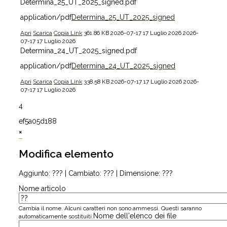
Determina_25_UT_2025_signed.pdf
application/pdf
Determina_25_UT_2025_signed
Apri
Scarica
Copia Link
361.86 KB
2026-07-17
17 Luglio 2026
2026-
07-17
17 Luglio 2026
Determina_24_UT_2025_signed.pdf
application/pdf
Determina_24_UT_2025_signed
Apri
Scarica
Copia Link
338.58 KB
2026-07-17
17 Luglio 2026
2026-
07-17
17 Luglio 2026
4
ef5a05d188
×
Modifica elemento
Aggiunto:
???
| Cambiato:
???
| Dimensione:
???
Nome articolo
Cambia il nome. Alcuni caratteri non sono ammessi. Questi saranno
Nome dell'elenco dei file
automaticamente sostituiti.