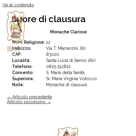
Vai al contenuto
Suore di clausura
Monache Clarisse
Num. Religiose:
12
Indirizzo:
Via T. Marranzini, 80
CAP:
83020
Località:
Santa Lucia di Serino (AV)
Telefono:
0825 512812
Convento:
S. Maria della Sanità
Superiora:
Sr. Maria Virginia Vistocco
Note:
Monache di clausura
←
Articolo precedente
Articolo successivo
→