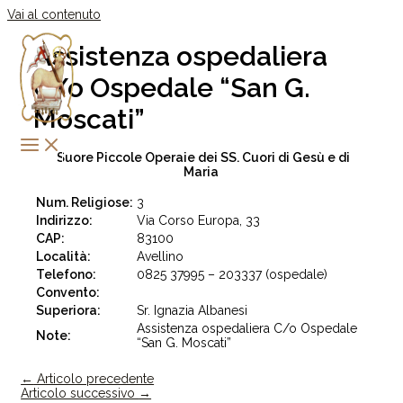
Vai al contenuto
Assistenza ospedaliera
C/o Ospedale “San G.
Moscati”
Suore Piccole Operaie dei SS. Cuori di Gesù e di
Maria
Num. Religiose:
3
Indirizzo:
Via Corso Europa, 33
CAP:
83100
Località:
Avellino
Telefono:
0825 37995 – 203337 (ospedale)
Convento:
Superiora:
Sr. Ignazia Albanesi
Assistenza ospedaliera C/o Ospedale
Note:
“San G. Moscati”
←
Articolo precedente
Articolo successivo
→